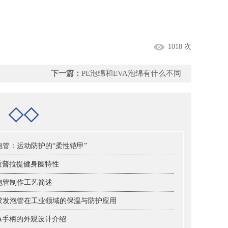
1018 次
下一篇：
PE泡绵和EVA泡绵有什么不同
档
◇◇
泡管：运动防护的“柔性铠甲”
材质普拉提健身圈特性
泡管制作工艺简述
胶发泡管在工业领域的保温与防护应用
VA手柄的外观设计介绍