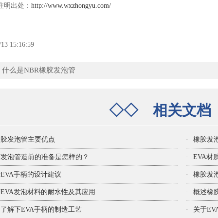
明出处：
http://www.wxzhongyu.com/
/13 15:16:59
：
什么是NBR橡胶发泡管
◇◇
相关文
聊胶发泡管主要优点
·
橡胶发
胶发泡管造前的准备是怎样的？
·
EVA
EVA手柄的设计建议
·
橡胶发
EVA发泡材料的耐水性及其应用
·
概述橡
了解下EVA手柄的制造工艺
·
关于E