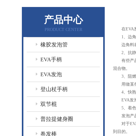
产品中心
在EVA发
PRODUCT CENTER
1、边角
橡胶发泡管
边角料就是
2、抗静
EVA手柄
有些产品，
混合物。
EVA发泡
3、阻燃
用做某些包
登山杖手柄
4、快熟
EVA发泡
双节棍
5、着色
发泡产品一
普拉提健身圈
对于EVA
到目的。
卷发棒