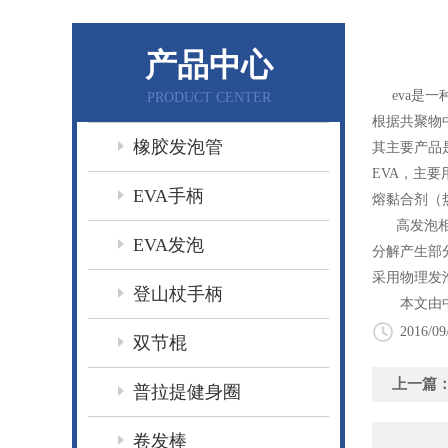
产品中心
eva是一
PRODUCT CENTER
根据共聚物
橡胶发泡管
其主要产品是
EVA，主
EVA手柄
熔黏合剂（
高发泡相对
EVA发泡
分解产生部
采用物理发
登山杖手柄
本文由中
2016/09
双节棍
上一篇
普拉提健身圈
卷发棒