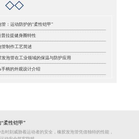
档
◇◇
泡管：运动防护的“柔性铠甲”
材质普拉提健身圈特性
泡管制作工艺简述
胶发泡管在工业领域的保温与防护应用
VA手柄的外观设计介绍
“柔性铠甲”
冲击时刻威胁着运动者的安全，橡胶发泡管凭借独特的性能，
运动安全筑牢防线...