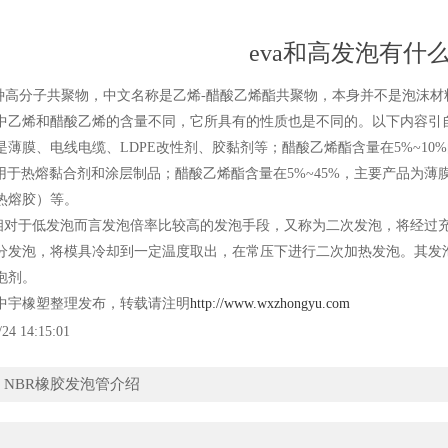
eva和高发泡有什
种高分子共聚物，中文名称是乙烯-醋酸乙烯酯共聚物，本身并不是泡沫
中乙烯和醋酸乙烯的含量不同，它所具有的性质也是不同的。以下内容引自
薄膜、电线电缆、LDPE改性剂、胶黏剂等；醋酸乙烯酯含量在5%~10%
要用于热熔黏合剂和涂层制品；醋酸乙烯酯含量在5%~45%，主要产品为
热熔胶）等。
于低发泡而言发泡倍率比较高的发泡手段，又称为二次发泡，将经过充
分发泡，将模具冷却到一定温度取出，在常压下进行二次加热发泡。其发泡
泡剂。
宇橡塑整理发布，转载请注明
http://www.wxzhongyu.com
/24 14:15:01
：
NBR橡胶发泡管介绍