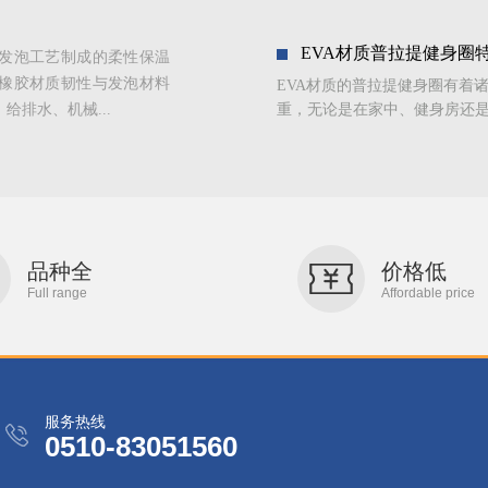
EVA材质普拉提健身圈
发泡工艺制成的柔性保温
橡胶材质韧性与发泡材料
EVA材质的普拉提健身圈有着
排水、机械...
重，无论是在家中、健身房还是
品种全
价格低
Full range
Affordable price
服务热线
0510-83051560