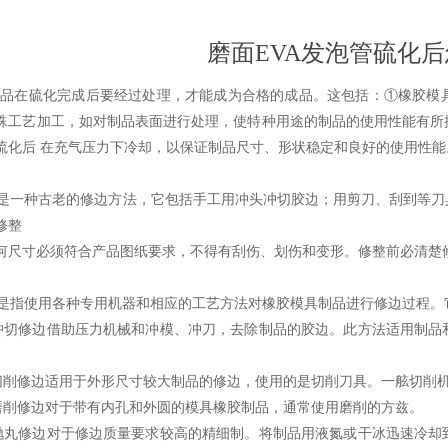
磨面EVA发泡管硫化
硫化完成后要经过处理，才能成为合格的成品。这包括：①橡胶模具
殊工艺加工，如对制品表面进行处理，使特种用途的制品的使用性能有所
硫化后 在充气压力下冷却，以保证制品尺寸、形状稳定和良好的使用性能
一种古老的修边方法，它包括手工用冲头冲切胶边；用剪刀、刮到等刀
修整
何尺寸必须符合产品图纸要求，不得有刮伤、划伤和变形。修整前必清楚
指使用各种专用机器和相应的工艺方法对橡胶模具制品进行修边过程。
械冲切修边借助压力机械和冲模、冲刀，去除制品的胶边。此方法适用制
械切削修边适用于外形尺寸较大制品的修边，使用的是切削刀具。一舷切削
械磨削修边对于带有内孔和外圆的模具橡胶制品，通常使用磨削的方兹。
温抛丸修边对于修边质量要求较高的精细制。将制品用液氮或干冰迅速冷