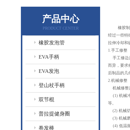
产品中心
橡胶制品在
PRODUCT CENTER
经过一些特
橡胶发泡管
拉伸冷却和
1.手工修整
EVA手柄
手工修边是
而异，要求
EVA发泡
后制品的几
2.机械修整
登山杖手柄
机械修整是
(1) 机
双节棍
等。
(2) 机
普拉提健身圈
(3) 机
(4) 低
卷发棒