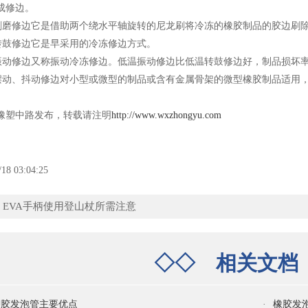
成修边。
温刷磨修边它是借助两个绕水平轴旋转的尼龙刷将冷冻的橡胶制品的胶边刷
温转鼓修边它是早采用的冷冻修边方式。
温振动修边又称振动冷冻修边。低温振动修边比低温转鼓修边好，制品损坏
温摆动、抖动修边对小型或微型的制品或含有金属骨架的微型橡胶制品适用
橡塑中路发布，转载请注明
http://www.wxzhongyu.com
/18 03:04:25
：
EVA手柄使用登山杖所需注意
◇◇
相关文
聊胶发泡管主要优点
·
橡胶发