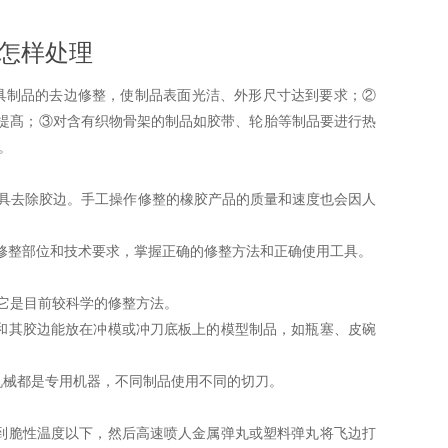
后怎样处理
制品的去边修整，使制品表面光洁、外形尺寸达到要求；②
提髙；③对含有织物骨架的制品如胶带、轮胎等制品要进行热
。
具去除胶边。手工操作修整的橡胶产品的质量和速度也会因人
修整部位和技术要求，掌握正确的修整方法和正确使用工具。
它是目前较科学的修整方法。
品和其胶边能放在冲模或冲刀底板上的模型制品，如瓶塞、皮碗
机械都是专用机器，不同制品使用不同的切刀。
却到脆性温度以下，然后高速喷人金属弹丸或塑料弹丸将飞边打