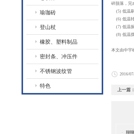
碎脱落，完
(5) 低
瑜珈砖
(6) 低
登山杖
(7) 低
(8) 低
橡胶、塑料制品
本文由中宇
密封条、冲压件
不锈钢波纹管
2016/07
特色
上一篇
·
聊