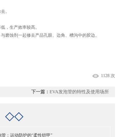
除去。
率低，生产效率较髙。
，与磨蚀剂一起修去产品孔眼、边角、槽沟中的胶边。
1128 次
下一篇：
EVA发泡管的特性及使用场所
档
◇◇
泡管：运动防护的“柔性铠甲”