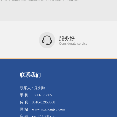
服务好
Considerate service
联系我们
联系人：朱剑峰
手 机：13606175805
传 真：0510-83959560
网 站：www.wxzhongyu.com
店 铺：yszjf2.1688.com