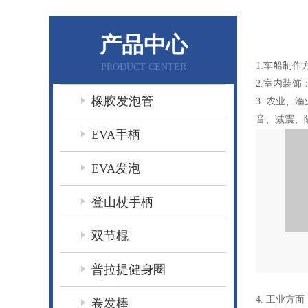
产品中心
1.车船制
PRODUCT CENTER
2.室内装
橡胶发泡管
3. 农业
音、减震、
EVA手柄
EVA发泡
登山杖手柄
双节棍
普拉提健身圈
4. 工业
卷发棒