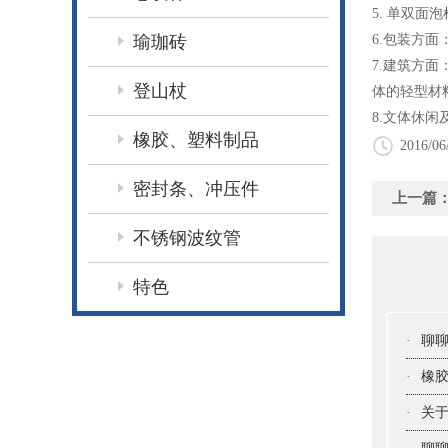
5. 单双面
瑜珈砖
6.包装方
7.建筑方
登山杖
体的轻型材
8.文体休
橡胶、塑料制品
2016/06
密封条、冲压件
上一篇
不锈钢波纹管
特色
·
聊
·
橡
·
关于