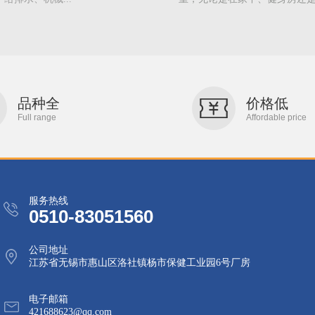
品种全
价格低
Full range
Affordable price
服务热线
0510-83051560
公司地址
江苏省无锡市惠山区洛社镇杨市保健工业园6号厂房
电子邮箱
421688623@qq.com