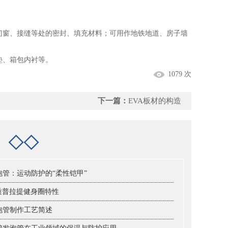
门窗、接缝等处的密封、填充材料；可用作地铁地道、房子墙
垫、箱包内衬等。
1079 次
下一篇：
EVA板材的构造
档
◇◇
泡管：运动防护的“柔性铠甲”
材质普拉提健身圈特性
泡管制作工艺简述