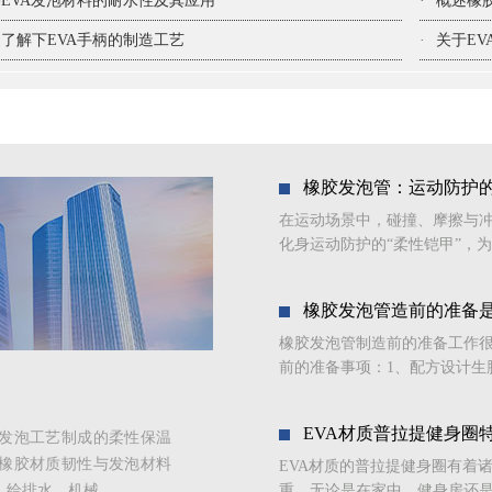
EVA发泡材料的耐水性及其应用
·
概述橡
了解下EVA手柄的制造工艺
·
关于E
橡胶发泡管：运动防护的
在运动场景中，碰撞、摩擦与
化身运动防护的“柔性铠甲”，为
橡胶发泡管造前的准备
橡胶发泡管制造前的准备工作
前的准备事项：1、配方设计生
EVA材质普拉提健身圈
发泡工艺制成的柔性保温
橡胶材质韧性与发泡材料
EVA材质的普拉提健身圈有着
排水、机械...
重，无论是在家中、健身房还是