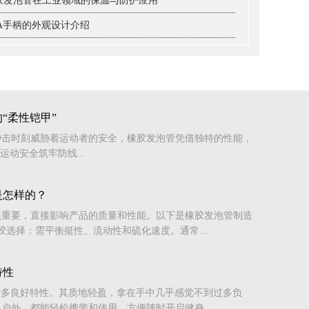
胶发泡管在工业领域的保温与防护应用
VA手柄的外观设计介绍
“柔性铠甲”
冲击时刻威胁着运动者的安全，橡胶发泡管凭借独特的性能，
运动安全筑牢防线...
是怎样的？
很重要，直接影响产品的质量和性能。以下是橡胶发泡管制造
胶选择：需平衡挺性、流动性和硫化速度。通常...
特性
诸多良好特性。其质地轻盈，拿在手中几乎感觉不到过多负
户外，都能轻松携带和使用，方便随时开启健身...