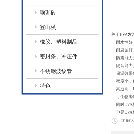
瑜珈砖
登山杖
关于
EVA发
橡胶、塑料制品
耐水性好，
耐腐蚀好，
密封条、冲压件
防震能力强
隔音能力强
不锈钢波纹管
保温效果好
密度小，E
特色
高透明，E
可生物降解
同时EVA
但是EVA
2016/03