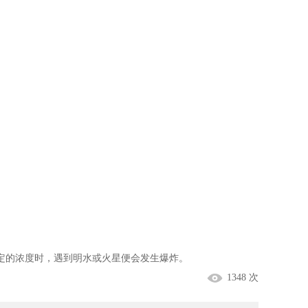
定的浓度时，遇到明水或火星便会发生爆炸。
1348 次