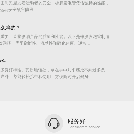
冲击时刻威胁着运动者的安全，橡胶发泡管凭借独特的性能，
运动安全筑牢防线...
是怎样的？
很重要，直接影响产品的质量和性能。以下是橡胶发泡管制造
胶选择：需平衡挺性、流动性和硫化速度。通常...
特性
诸多良好特性。其质地轻盈，拿在手中几乎感觉不到过多负
户外，都能轻松携带和使用，方便随时开启健身...
服务好
Considerate service