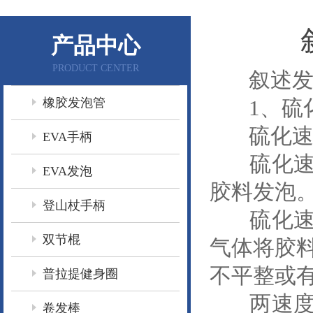
产品中心
PRODUCT CENTER
叙述发泡
橡胶发泡管
1、硫化
硫化速度
EVA手柄
硫化速度
EVA发泡
胶料发泡
登山杖手柄
硫化速度
双节棍
气体将胶
不平整或
普拉提健身圈
两速度的
卷发棒