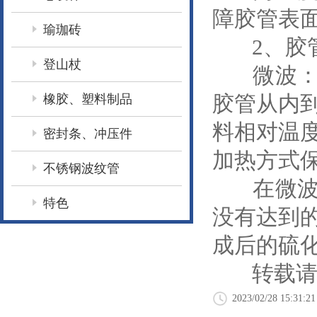
障胶管表
瑜珈砖
2、胶管
登山杖
微波：胶
胶管从内
橡胶、塑料制品
料相对温
密封条、冲压件
加热方式
不锈钢波纹管
在微波对
特色
没有达到
成后的硫
转载请
2023/02/28 15:31:21