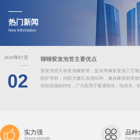
热门新闻
New Information
2026年07月
聊聊胶发泡管主要优点
胶发泡管又称发泡橡胶管，是采用橡胶发泡工艺制
02
防护管材，内部为微孔发泡结构，兼具橡胶材质韧
的轻质隔热特性，广为应用于暖通制冷、给排水、机械
实力强
品种
Strong strength
Full ran