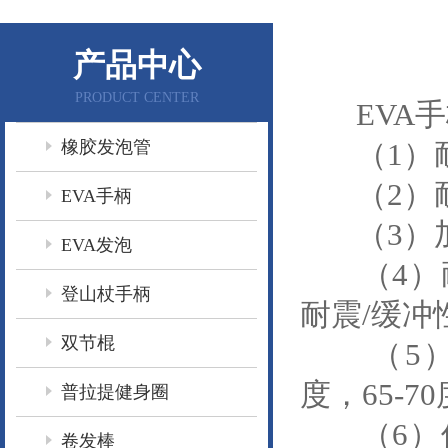
产品中心
PRODUCT CENTER
EVA手
橡胶发泡管
（1）耐
（2）耐
EVA手柄
（3）加
EVA发泡
（4）耐
登山杖手柄
耐震/缓冲
双节棍
（5）硬度：
度，65-7
普拉提健身圈
（6）保
卷发棒