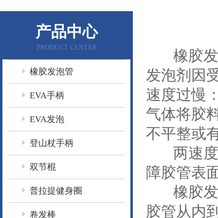
产品中心
PRODUCT CENTER
橡胶发泡
橡胶发泡管
发泡剂因
速度过慢
EVA手柄
气体将胶
EVA发泡
不平整或
登山杖手柄
两速度的
双节棍
障胶管表
橡胶发泡
普拉提健身圈
胶管从内
卷发棒