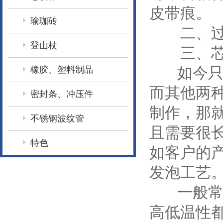
皮带痕。
瑜珈砖
二、过
登山杖
三、芯
如今只
橡胶、塑料制品
而其他两
密封条、冲压件
制作，那
不锈钢波纹管
且需要很长
特色
如客户的产
发泡工艺
一般常规
高低温性