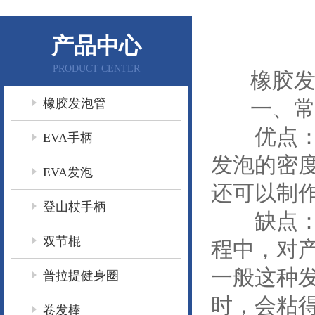
产品中心
PRODUCT CENTER
橡胶发泡
橡胶发泡管
一、常
优点：能
EVA手柄
发泡的密度
EVA发泡
还可以制
登山杖手柄
缺点：如
双节棍
程中，对
一般这种
普拉提健身圈
时，会粘
卷发棒